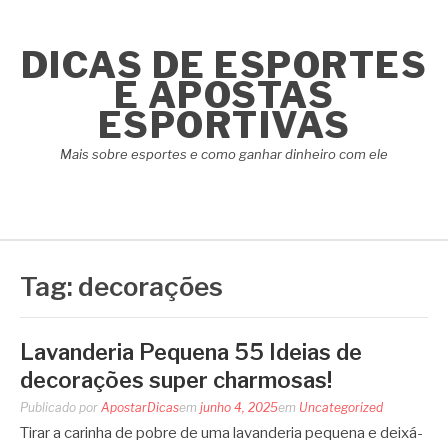
Pular
para
DICAS DE ESPORTES
o
conteúdo
E APOSTAS
ESPORTIVAS
Mais sobre esportes e como ganhar dinheiro com ele
Tag:
decorações
Lavanderia Pequena 55 Ideias de
decorações super charmosas!
Publicado por
ApostarDicas
em
junho 4, 2025
em
Uncategorized
Tirar a carinha de pobre de uma lavanderia pequena e deixá-