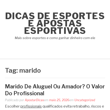
Pular
para
DICAS DE ESPORTES
o
conteúdo
E APOSTAS
ESPORTIVAS
Mais sobre esportes e como ganhar dinheiro com ele
Tag:
marido
Marido De Aluguel Ou Amador? O Valor
Do Profissional
Publicado por
ApostarDicas
em
maio 25, 2026
em
Uncategorized
Escolher
profissionais
qualificados evita retrabalho, riscos e