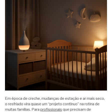
Em época de creche, mudanças de estação e ar mais seco,
o resfriado vira quase um “projeto contínuo” na rotina de
muitas famílias. Para
profissionais
que precisam de