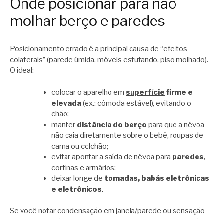
Onde posicionar para não
molhar berço e paredes
Posicionamento errado é a principal causa de “efeitos
colaterais” (parede úmida, móveis estufando, piso molhado).
O ideal:
colocar o aparelho em
superfície
firme e
elevada
(ex.: cômoda estável), evitando o
chão;
manter
distância do berço
para que a névoa
não caia diretamente sobre o bebê, roupas de
cama ou colchão;
evitar apontar a saída de névoa para
paredes
,
cortinas e armários;
deixar longe de
tomadas, babás eletrônicas
e eletrônicos
.
Se você notar condensação em janela/parede ou sensação