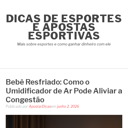
Pular
para
DICAS DE ESPORTES
o
conteúdo
E APOSTAS
ESPORTIVAS
Mais sobre esportes e como ganhar dinheiro com ele
Bebê Resfriado: Como o
Umidificador de Ar Pode Aliviar a
Congestão
Publicado por
ApostarDicas
em
junho 2, 2026