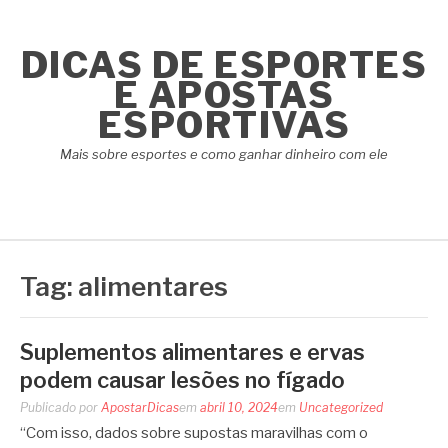
Pular
para
DICAS DE ESPORTES
o
conteúdo
E APOSTAS
ESPORTIVAS
Mais sobre esportes e como ganhar dinheiro com ele
Tag:
alimentares
Suplementos alimentares e ervas
podem causar lesões no fígado
Publicado por
ApostarDicas
em
abril 10, 2024
em
Uncategorized
“Com isso, dados sobre supostas maravilhas com o