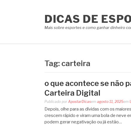
Pular
para
DICAS DE ESP
o
conteúdo
Mais sobre esportes e como ganhar dinheiro co
Tag:
carteira
o que acontece se não p
Carteira Digital
Publicado por
ApostarDicas
em
agosto 11, 2025
em
Depois, olhe para as dívidas com os maiores
crescem rápido e viram uma bola de neve e
podem gerar negativação ou já estão…