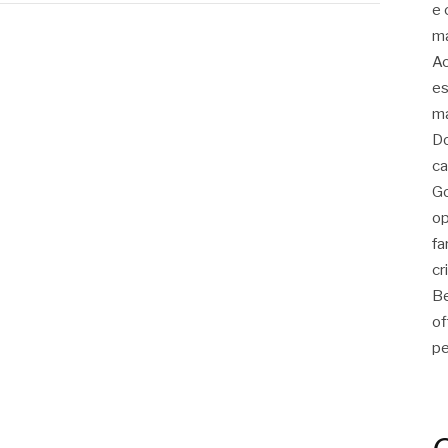
e 
ma
Ac
es
ma
Do
ca
Go
op
fa
cr
Be
of
pe