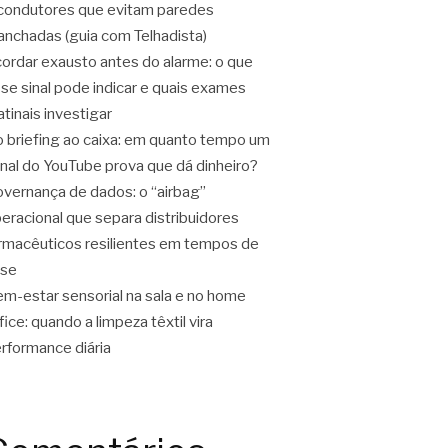
condutores que evitam paredes
nchadas (guia com Telhadista)
ordar exausto antes do alarme: o que
se sinal pode indicar e quais exames
tinais investigar
 briefing ao caixa: em quanto tempo um
nal do YouTube prova que dá dinheiro?
vernança de dados: o “airbag”
eracional que separa distribuidores
rmacêuticos resilientes em tempos de
ise
m-estar sensorial na sala e no home
fice: quando a limpeza têxtil vira
rformance diária