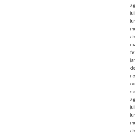
a
ju
ju
m
ab
m
fe
ja
d
n
ou
s
a
ju
ju
m
ab