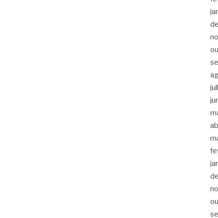
ja
d
n
ou
s
a
ju
ju
m
ab
m
fe
ja
d
n
ou
s