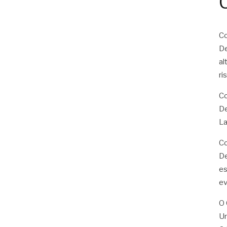
Co
De
al
ri
Co
De
La
Co
De
es
ev
O 
U