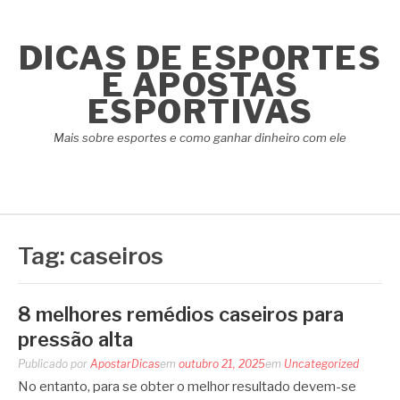
Pular
para
DICAS DE ESPORTES
o
conteúdo
E APOSTAS
ESPORTIVAS
Mais sobre esportes e como ganhar dinheiro com ele
Tag:
caseiros
8 melhores remédios caseiros para
pressão alta
Publicado por
ApostarDicas
em
outubro 21, 2025
em
Uncategorized
No entanto, para se obter o melhor resultado devem-se