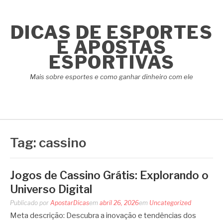
Pular
para
DICAS DE ESPORTES
o
conteúdo
E APOSTAS
ESPORTIVAS
Mais sobre esportes e como ganhar dinheiro com ele
Tag:
cassino
Jogos de Cassino Grátis: Explorando o
Universo Digital
Publicado por
ApostarDicas
em
abril 26, 2026
em
Uncategorized
Meta descrição: Descubra a inovação e tendências dos