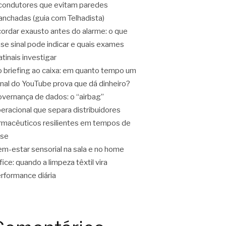
condutores que evitam paredes
nchadas (guia com Telhadista)
ordar exausto antes do alarme: o que
se sinal pode indicar e quais exames
tinais investigar
 briefing ao caixa: em quanto tempo um
nal do YouTube prova que dá dinheiro?
vernança de dados: o “airbag”
eracional que separa distribuidores
rmacêuticos resilientes em tempos de
ise
m-estar sensorial na sala e no home
fice: quando a limpeza têxtil vira
rformance diária