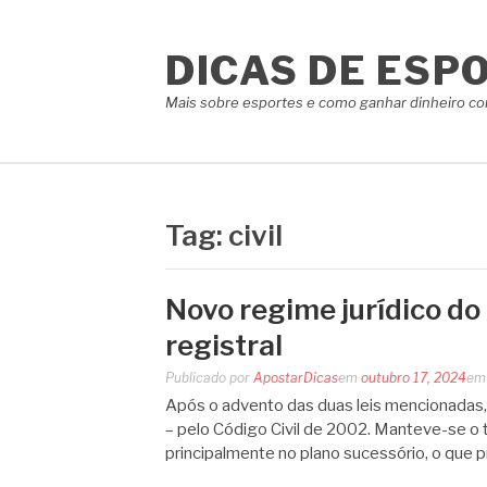
Pular
para
DICAS DE ESP
o
conteúdo
Mais sobre esportes e como ganhar dinheiro co
Tag:
civil
Novo regime jurídico do 
registral
Publicado por
ApostarDicas
em
outubro 17, 2024
e
Após o advento das duas leis mencionadas, 
– pelo Código Civil de 2002. Manteve-se o
principalmente no plano sucessório, o que 