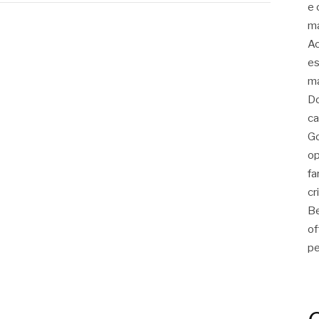
e 
ma
Ac
es
ma
Do
ca
Go
op
fa
cr
Be
of
pe