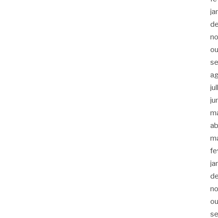
ja
d
n
ou
s
a
ju
ju
m
ab
m
fe
ja
d
n
ou
s