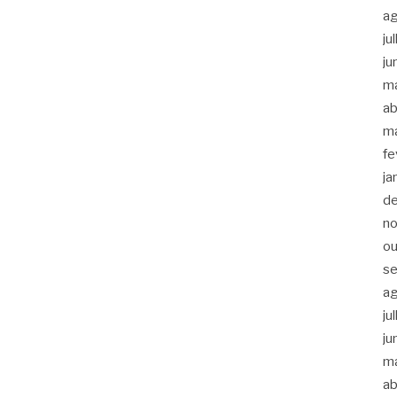
a
ju
ju
m
ab
m
fe
ja
d
n
ou
s
a
ju
ju
m
ab