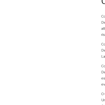
Co
De
al
ri
Co
De
La
Co
De
es
ev
O 
U