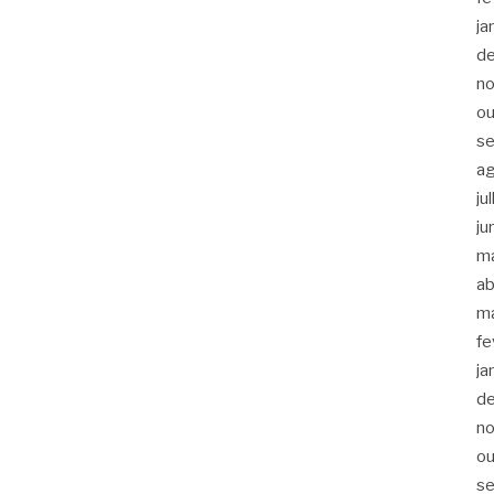
ja
d
n
ou
s
a
ju
ju
m
ab
m
fe
ja
d
n
ou
s