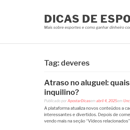
Pular
para
DICAS DE ESP
o
conteúdo
Mais sobre esportes e como ganhar dinheiro co
Tag:
deveres
Atraso no aluguel: quais
inquilino?
Publicado por
ApostarDicas
em
abril 4, 2025
em
Unc
A plataforma atualiza novos conteúdos a cad
interessantes e divertidos. Depois de começ
vendo mais na seção “Vídeos relacionados