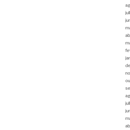
a
ju
ju
m
ab
m
fe
ja
d
n
ou
s
a
ju
ju
m
ab