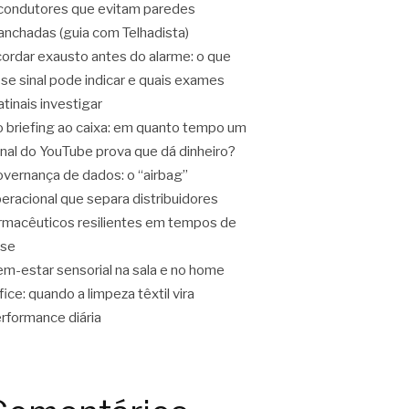
condutores que evitam paredes
nchadas (guia com Telhadista)
ordar exausto antes do alarme: o que
se sinal pode indicar e quais exames
tinais investigar
 briefing ao caixa: em quanto tempo um
nal do YouTube prova que dá dinheiro?
vernança de dados: o “airbag”
eracional que separa distribuidores
rmacêuticos resilientes em tempos de
ise
m-estar sensorial na sala e no home
fice: quando a limpeza têxtil vira
rformance diária