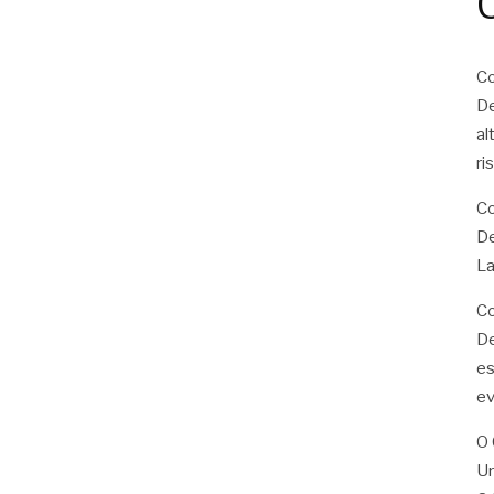
Co
De
al
ri
Co
De
La
Co
De
es
ev
O 
U