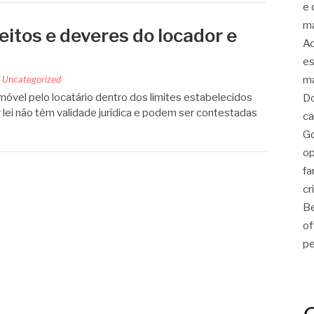
e 
ma
eitos e deveres do locador e
Ac
es
ma
m
Uncategorized
imóvel pelo locatário dentro dos limites estabelecidos
Do
r lei não têm validade jurídica e podem ser contestadas
ca
Go
op
fa
cr
Be
of
pe