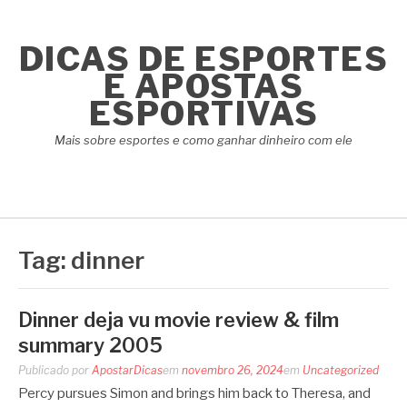
Pular
para
DICAS DE ESPORTES
o
conteúdo
E APOSTAS
ESPORTIVAS
Mais sobre esportes e como ganhar dinheiro com ele
Tag:
dinner
Dinner deja vu movie review & film
summary 2005
Publicado por
ApostarDicas
em
novembro 26, 2024
em
Uncategorized
Percy pursues Simon and brings him back to Theresa, and