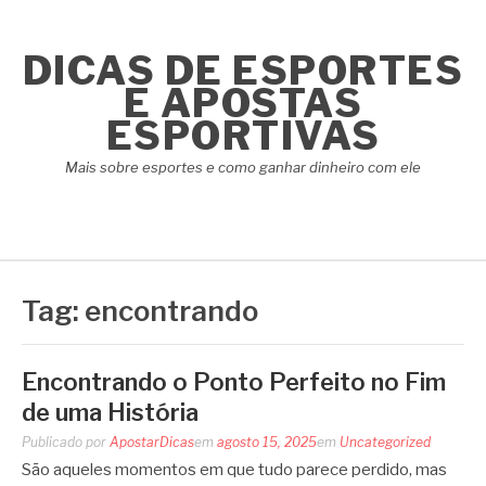
Pular
para
DICAS DE ESPORTES
o
conteúdo
E APOSTAS
ESPORTIVAS
Mais sobre esportes e como ganhar dinheiro com ele
Tag:
encontrando
Encontrando o Ponto Perfeito no Fim
de uma História
Publicado por
ApostarDicas
em
agosto 15, 2025
em
Uncategorized
São aqueles momentos em que tudo parece perdido, mas