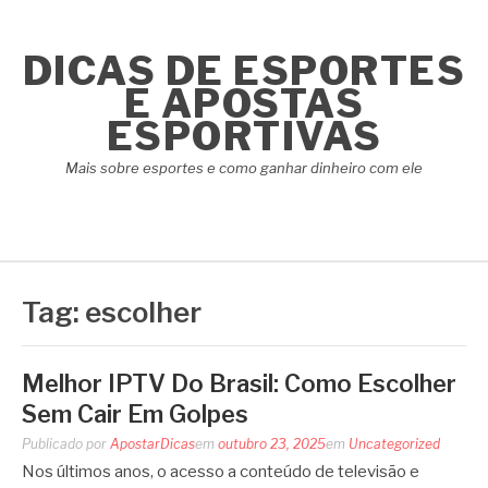
Pular
para
DICAS DE ESPORTES
o
conteúdo
E APOSTAS
ESPORTIVAS
Mais sobre esportes e como ganhar dinheiro com ele
Tag:
escolher
Melhor IPTV Do Brasil: Como Escolher
Sem Cair Em Golpes
Publicado por
ApostarDicas
em
outubro 23, 2025
em
Uncategorized
Nos últimos anos, o acesso a conteúdo de televisão e