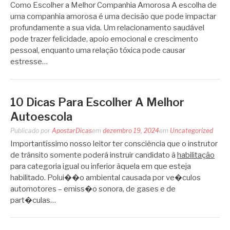
Como Escolher a Melhor Companhia Amorosa A escolha de
uma companhia amorosa é uma decisão que pode impactar
profundamente a sua vida. Um relacionamento saudável
pode trazer felicidade, apoio emocional e crescimento
pessoal, enquanto uma relação tóxica pode causar
estresse…
10 Dicas Para Escolher A Melhor
Autoescola
Publicado por
ApostarDicas
em
dezembro 19, 2024
em
Uncategorized
Importantíssimo nosso leitor ter consciência que o instrutor
de trânsito somente poderá instruir candidato à
habilitação
para categoria igual ou inferior àquela em que esteja
habilitado. Polui��o ambiental causada por ve�culos
automotores – emiss�o sonora, de gases e de
part�culas…