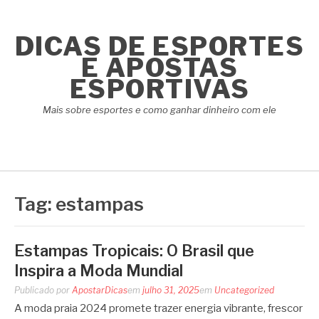
Pular
para
DICAS DE ESPORTES
o
conteúdo
E APOSTAS
ESPORTIVAS
Mais sobre esportes e como ganhar dinheiro com ele
Tag:
estampas
Estampas Tropicais: O Brasil que
Inspira a Moda Mundial
Publicado por
ApostarDicas
em
julho 31, 2025
em
Uncategorized
A moda praia 2024 promete trazer energia vibrante, frescor