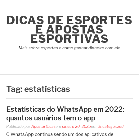
Pular
para
DICAS DE ESPORTES
o
conteúdo
E APOSTAS
ESPORTIVAS
Mais sobre esportes e como ganhar dinheiro com ele
Tag:
estatísticas
Estatísticas do WhatsApp em 2022:
quantos usuários tem o app
Publicado por
ApostarDicas
em
janeiro 20, 2025
em
Uncategorized
O WhatsApp continua sendo um dos aplicativos de