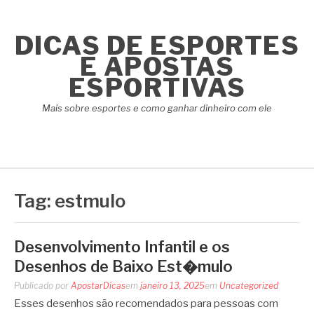
Pular
para
DICAS DE ESPORTES
o
conteúdo
E APOSTAS
ESPORTIVAS
Mais sobre esportes e como ganhar dinheiro com ele
Tag:
estmulo
Desenvolvimento Infantil e os
Desenhos de Baixo Est�mulo
Publicado por
ApostarDicas
em
janeiro 13, 2025
em
Uncategorized
Esses desenhos são recomendados para pessoas com