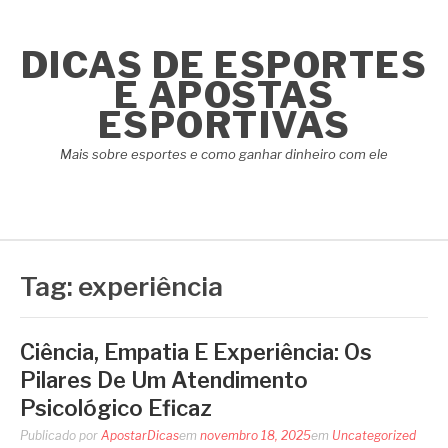
Pular
para
DICAS DE ESPORTES
o
conteúdo
E APOSTAS
ESPORTIVAS
Mais sobre esportes e como ganhar dinheiro com ele
Tag:
experiência
Ciência, Empatia E Experiência: Os
Pilares De Um Atendimento
Psicológico Eficaz
Publicado por
ApostarDicas
em
novembro 18, 2025
em
Uncategorized