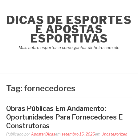
Pular
para
DICAS DE ESPORTES
o
conteúdo
E APOSTAS
ESPORTIVAS
Mais sobre esportes e como ganhar dinheiro com ele
Tag:
fornecedores
Obras Públicas Em Andamento:
Oportunidades Para Fornecedores E
Construtoras
Publicado por
ApostarDicas
em
setembro 15, 2025
em
Uncategorized