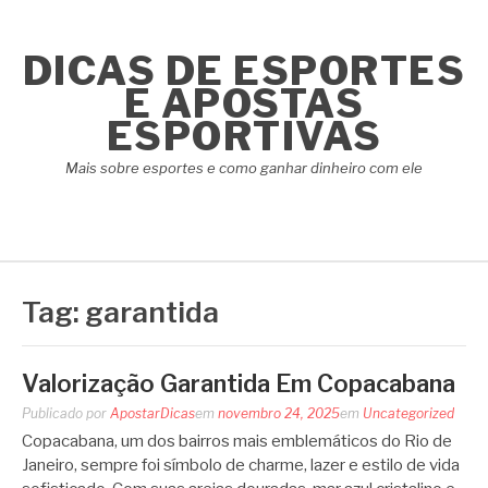
Pular
para
DICAS DE ESPORTES
o
conteúdo
E APOSTAS
ESPORTIVAS
Mais sobre esportes e como ganhar dinheiro com ele
Tag:
garantida
Valorização Garantida Em Copacabana
Publicado por
ApostarDicas
em
novembro 24, 2025
em
Uncategorized
Copacabana, um dos bairros mais emblemáticos do Rio de
Janeiro, sempre foi símbolo de charme, lazer e estilo de vida