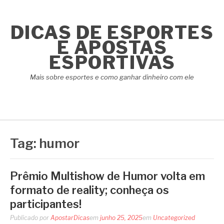
Pular
para
DICAS DE ESPORTES
o
conteúdo
E APOSTAS
ESPORTIVAS
Mais sobre esportes e como ganhar dinheiro com ele
Tag:
humor
Prêmio Multishow de Humor volta em
formato de reality; conheça os
participantes!
Publicado por
ApostarDicas
em
junho 25, 2025
em
Uncategorized