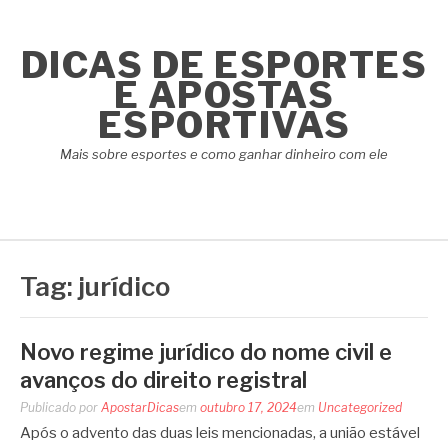
Pular
para
DICAS DE ESPORTES
o
conteúdo
E APOSTAS
ESPORTIVAS
Mais sobre esportes e como ganhar dinheiro com ele
Tag:
jurídico
Novo regime jurídico do nome civil e
avanços do direito registral
Publicado por
ApostarDicas
em
outubro 17, 2024
em
Uncategorized
Após o advento das duas leis mencionadas, a união estável