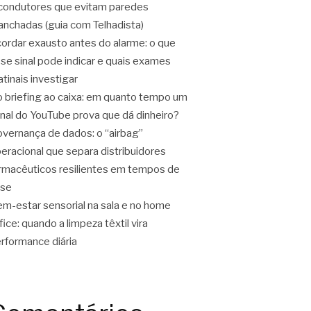
condutores que evitam paredes
nchadas (guia com Telhadista)
ordar exausto antes do alarme: o que
se sinal pode indicar e quais exames
tinais investigar
 briefing ao caixa: em quanto tempo um
nal do YouTube prova que dá dinheiro?
vernança de dados: o “airbag”
eracional que separa distribuidores
rmacêuticos resilientes em tempos de
ise
m-estar sensorial na sala e no home
fice: quando a limpeza têxtil vira
rformance diária