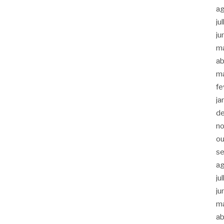
a
ju
ju
m
ab
m
fe
ja
d
n
ou
s
a
ju
ju
m
ab