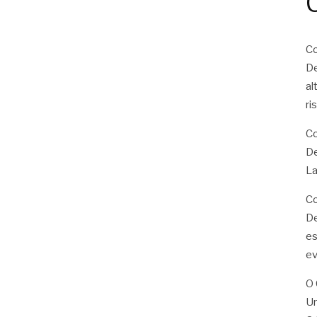
Co
De
al
ri
Co
De
La
Co
De
es
ev
O 
U