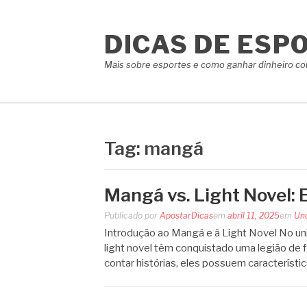
Pular
para
DICAS DE ESP
o
conteúdo
Mais sobre esportes e como ganhar dinheiro co
Tag:
mangá
Mangá vs. Light Novel: 
Publicado por
ApostarDicas
em
abril 11, 2025
em
Un
Introdução ao Mangá e à Light Novel No uni
light novel têm conquistado uma legião de
contar histórias, eles possuem característi