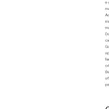
e 
ma
Ac
es
ma
Do
ca
Go
op
fa
cr
Be
of
pe