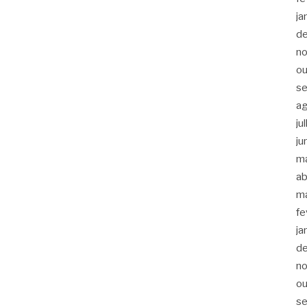
ja
d
n
ou
s
a
ju
ju
m
ab
m
fe
ja
d
n
ou
s