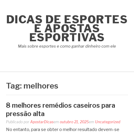
Pular
para
DICAS DE ESPORTES
o
conteúdo
E APOSTAS
ESPORTIVAS
Mais sobre esportes e como ganhar dinheiro com ele
Tag:
melhores
8 melhores remédios caseiros para
pressão alta
Publicado por
ApostarDicas
em
outubro 21, 2025
em
Uncategorized
No entanto, para se obter o melhor resultado devem-se