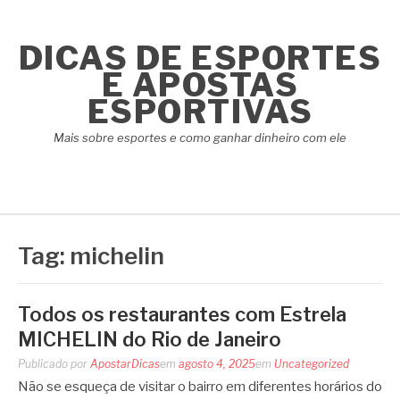
Pular
para
DICAS DE ESPORTES
o
conteúdo
E APOSTAS
ESPORTIVAS
Mais sobre esportes e como ganhar dinheiro com ele
Tag:
michelin
Todos os restaurantes com Estrela
MICHELIN do Rio de Janeiro
Publicado por
ApostarDicas
em
agosto 4, 2025
em
Uncategorized
Não se esqueça de visitar o bairro em diferentes horários do