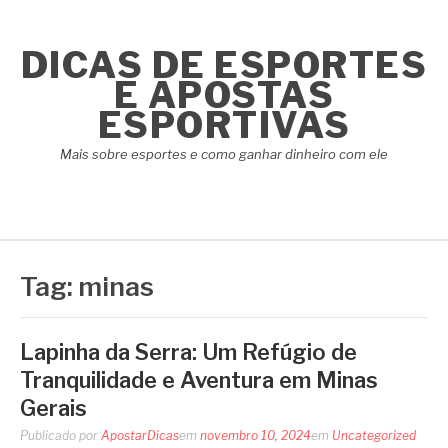
Pular
para
DICAS DE ESPORTES
o
conteúdo
E APOSTAS
ESPORTIVAS
Mais sobre esportes e como ganhar dinheiro com ele
Tag:
minas
Lapinha da Serra: Um Refúgio de
Tranquilidade e Aventura em Minas
Gerais
Publicado por
ApostarDicas
em
novembro 10, 2024
em
Uncategorized