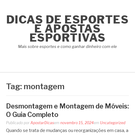
Pular
para
DICAS DE ESPORTES
o
conteúdo
E APOSTAS
ESPORTIVAS
Mais sobre esportes e como ganhar dinheiro com ele
Tag:
montagem
Desmontagem e Montagem de Móveis:
O Guia Completo
Publicado por
ApostarDicas
em
novembro 15, 2024
em
Uncategorized
Quando se trata de mudanças ou reorganizações em casa, a