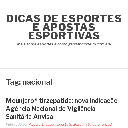
Pular
para
DICAS DE ESPORTES
o
conteúdo
E APOSTAS
ESPORTIVAS
Mais sobre esportes e como ganhar dinheiro com ele
Tag:
nacional
Mounjaro® tirzepatida: nova indicação
Agência Nacional de Vigilância
Sanitária Anvisa
Publicado por
ApostarDicas
em
agosto 9, 2025
em
Uncategorized