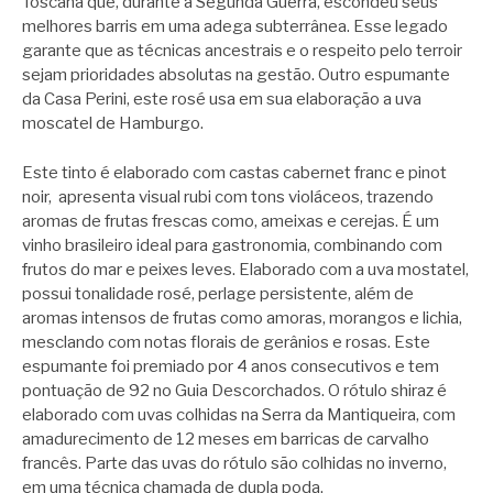
Toscana que, durante a Segunda Guerra, escondeu seus
melhores barris em uma adega subterrânea. Esse legado
garante que as técnicas ancestrais e o respeito pelo terroir
sejam prioridades absolutas na gestão. Outro espumante
da Casa Perini, este rosé usa em sua elaboração a uva
moscatel de Hamburgo.
Este tinto é elaborado com castas cabernet franc e pinot
noir, apresenta visual rubi com tons violáceos, trazendo
aromas de frutas frescas como, ameixas e cerejas. É um
vinho brasileiro ideal para gastronomia, combinando com
frutos do mar e peixes leves. Elaborado com a uva mostatel,
possui tonalidade rosé, perlage persistente, além de
aromas intensos de frutas como amoras, morangos e lichia,
mesclando com notas florais de gerânios e rosas. Este
espumante foi premiado por 4 anos consecutivos e tem
pontuação de 92 no Guia Descorchados. O rótulo shiraz é
elaborado com uvas colhidas na Serra da Mantiqueira, com
amadurecimento de 12 meses em barricas de carvalho
francês. Parte das uvas do rótulo são colhidas no inverno,
em uma técnica chamada de dupla poda.