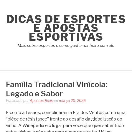
Pular
para
DICAS DE ESPORTES
o
conteúdo
E APOSTAS
ESPORTIVAS
Mais sobre esportes e como ganhar dinheiro com ele
Família Tradicional Vinícola:
Legado e Sabor
Publicado por
ApostarDicas
em
março 20, 2026
E como artesãos, consolidaram a Era dos Ventos como uma
“pièce de résistance” frente ao desafio da globalização do
vinho. A Winepedia é o lugar para você que quer saber tudo